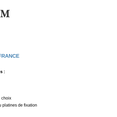
UM
 FRANCE
s :
 choix
 platines de fixation