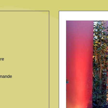
ire
emande