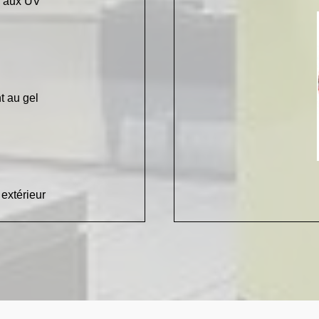
ts aux UV
t au gel
 extérieur